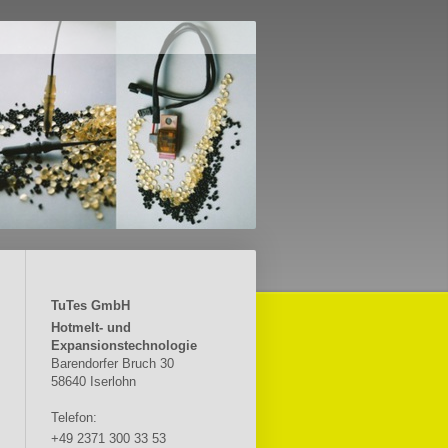
TuTes GmbH
Hotmelt- und
Expansionstechnologie
Barendorfer Bruch 30
58640 Iserlohn
Telefon:
+49 2371 300 33 53