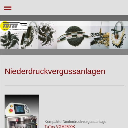
Niederdruckvergussanlagen
Kompakte Niederdruckvergussanlage
TuTes VGM2800K