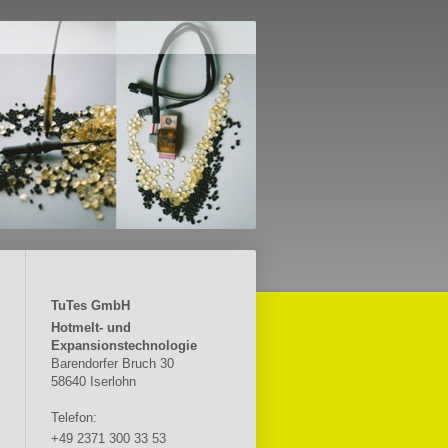
TuTes GmbH
Hotmelt- und
Expansionstechnologie
Barendorfer Bruch 30
58640 Iserlohn
Telefon:
+49 2371 300 33 53